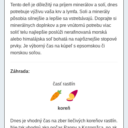
Tento deň je dôležitý na príjem minerálov a solí, dnes
potrebuje výživu vaša krv a lymfa. Soli a minerály
pôsobia silnejšie a lepšie sa vstrebávajú. Doprajte si
minerálnych doplnkov a pre vnútornú potrebu viac
soliť telu najlepšie poslúži nerafinovaná morská
alebo himalájska soľ bohatá na najrôznejšie stopové
prvky. Je výborný čas na kúpeľ s epsomskou či
morskou soľou.
Záhrada:
časť rastlín
koreň
Dnes je vhodný čas na zber liečivých koreňov rastlín.
Nie tak vhodný ako počas Panny a Kozorožca, no ak