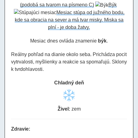
(podobá sa tvarom na písmeno C)
Býk
Mesiac stúpa od južného bodu,
kde sa obracia na sever a má tvar misky. Miska sa
plní - je doba žatvy.
Mesiac dnes ovláda znamenie
býk
.
Reálny pohľad na dianie okolo seba. Prichádza pocit
vytrvalosti, myšlienky a reakcie sa spomaľujú. Sklony
k tvrdohlavosti.
Chladný deň
Živel:
zem
Zdravie: