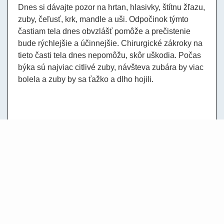
Dnes si dávajte pozor na hrtan, hlasivky, štítnu žľazu,
zuby, čeľusť, krk, mandle a uši. Odpočinok týmto
častiam tela dnes obvzlášť pomôže a prečistenie
bude rýchlejšie a účinnejšie. Chirurgické zákroky na
tieto časti tela dnes nepomôžu, skôr uškodia. Počas
býka sú najviac citlivé zuby, návšteva zubára by viac
bolela a zuby by sa ťažko a dlho hojili.