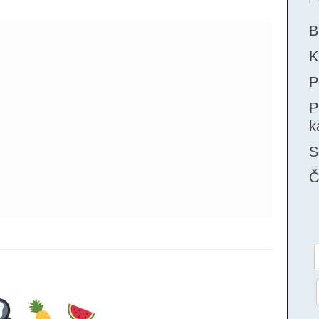
B
K
P
P
k
S
Č