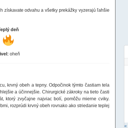
ch získavate odvahu a všetky prekážky vyzerajú ľahšie
Teplý deň
ivel:
oheň
icu, krvný obeh a tepny. Odpočinok týmto častiam tela
ejšie a účinnejšie. Chirurgické zákroky na tieto časti
, ktorý zvyčajne najviac bolí, pomôžu mierne cviky.
bmi, rozprúdi krvný obeh rovnako ako striedanie teplej
« 