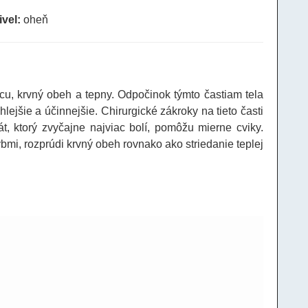
ivel:
oheň
icu, krvný obeh a tepny. Odpočinok týmto častiam tela
ejšie a účinnejšie. Chirurgické zákroky na tieto časti
, ktorý zvyčajne najviac bolí, pomôžu mierne cviky.
bmi, rozprúdi krvný obeh rovnako ako striedanie teplej