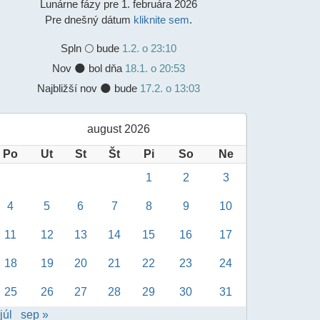
Lunárne fázy pre 1. februára 2026
Pre dnešný dátum
kliknite sem
.
Spln
🌕 bude
1.2. o 23:10
Nov 🌑 bol dňa
18.1. o 20:53
Najbližší nov 🌑 bude
17.2. o 13:03
august 2026
Po
Ut
St
Št
Pi
So
Ne
1
2
3
4
5
6
7
8
9
10
11
12
13
14
15
16
17
18
19
20
21
22
23
24
25
26
27
28
29
30
31
júl
sep »