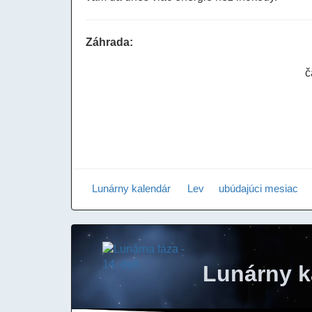
Záhrada:
č
Lunárny kalendár
Lev
ubúdajúci mesiac
Lunárny k