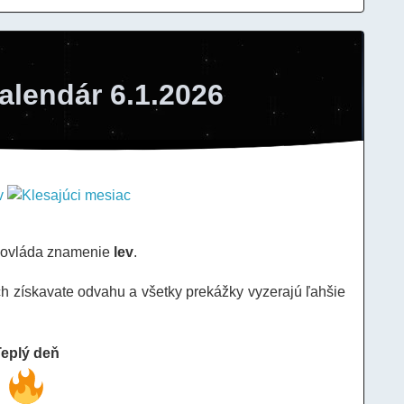
alendár 6.1.2026
 ovláda znamenie
lev
.
ch získavate odvahu a všetky prekážky vyzerajú ľahšie
Teplý deň