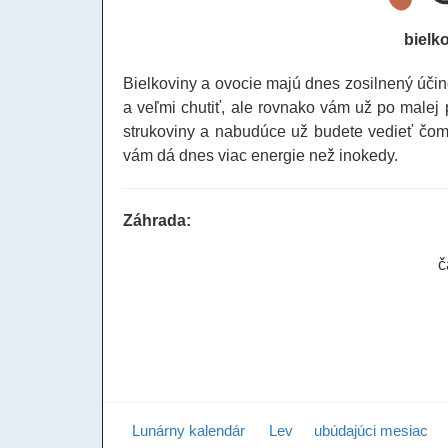
bielk
Bielkoviny a ovocie majú dnes zosilnený účin
a veľmi chutiť, ale rovnako vám už po malej 
strukoviny a nabudúce už budete vedieť čom
vám dá dnes viac energie než inokedy.
Záhrada:
č
Lunárny kalendár
Lev
ubúdajúci mesiac