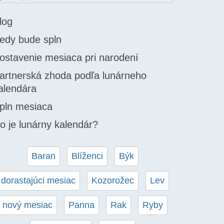
log
edy bude spln
ostavenie mesiaca pri narodení
artnerská zhoda podľa lunárneho
alendára
pln mesiaca
o je lunárny kalendár?
Baran
Blíženci
Býk
dorastajúci mesiac
Kozorožec
Lev
nový mesiac
Panna
Rak
Ryby