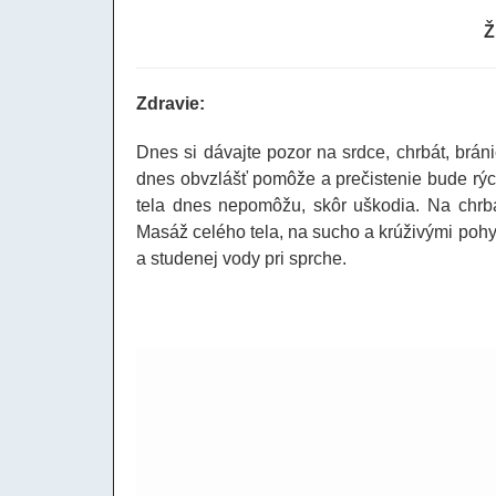
Ž
Zdravie:
Dnes si dávajte pozor na srdce, chrbát, brán
dnes obvzlášť pomôže a prečistenie bude rýchl
tela dnes nepomôžu, skôr uškodia. Na chrbát
Masáž celého tela, na sucho a krúživými pohy
a studenej vody pri sprche.