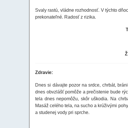
Svaly rastú, vládne rozhodnosť. V týchto dňo
prekonateľné. Radosť z rizika.
Ž
Zdravie:
Dnes si dávajte pozor na srdce, chrbát, brán
dnes obvzlášť pomôže a prečistenie bude rýchl
tela dnes nepomôžu, skôr uškodia. Na chrbát
Masáž celého tela, na sucho a krúživými pohy
a studenej vody pri sprche.