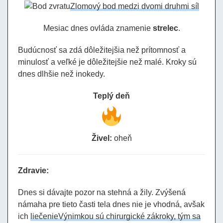
Zlomový bod medzi dvomi druhmi síl
Mesiac dnes ovláda znamenie
strelec
.
Budúcnosť sa zdá dôležitejšia než prítomnosť a
minulosť a veľké je dôležitejšie než malé. Kroky sú
dnes dlhšie než inokedy.
Teplý deň
Živel:
oheň
Zdravie:
Dnes si dávajte pozor na stehná a žily. Zvýšená
námaha pre tieto časti tela dnes nie je vhodná, avšak
ich
liečenie
Výnimkou sú chirurgické zákroky, tým sa