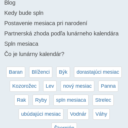
Blog
Kedy bude spln
Postavenie mesiaca pri narodení
Partnerská zhoda podľa lunárneho kalendára
Spln mesiaca
Čo je lunárny kalendár?
Baran
Blíženci
Býk
dorastajúci mesiac
Kozorožec
Lev
nový mesiac
Panna
Rak
Ryby
spln mesiaca
Strelec
ubúdajúci mesiac
Vodnár
Váhy
Škorpión