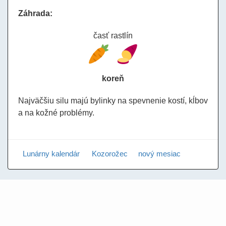
Záhrada:
časť rastlín
koreň
Najväčšiu silu majú bylinky na spevnenie kostí, kĺbov
a na kožné problémy.
Lunárny kalendár
Kozorožec
nový mesiac