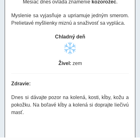
Mesiac dnes ovláda znamenie
kozorožec
.
Myslenie sa vyjasňuje a upriamuje jedným smerom.
Prelietavé myšlienky miznú a snaživosť sa vypláca.
Chladný deň
Živel:
zem
Zdravie:
Dnes si dávajte pozor na kolená, kosti, kĺby, kožu a
pokožku. Na boľavé kĺby a kolená si doprajte liečivú
masť.