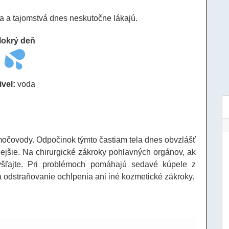
tra a tajomstvá dnes neskutočne lákajú.
okrý deň
ivel:
voda
močovody. Odpočinok týmto častiam tela dnes obvzlášť
ejšie. Na chirurgické zákroky pohlavných orgánov, ak
ýšľajte. Pri problémoch pomáhajú sedavé kúpele z
odstraňovanie ochlpenia ani iné kozmetické zákroky.