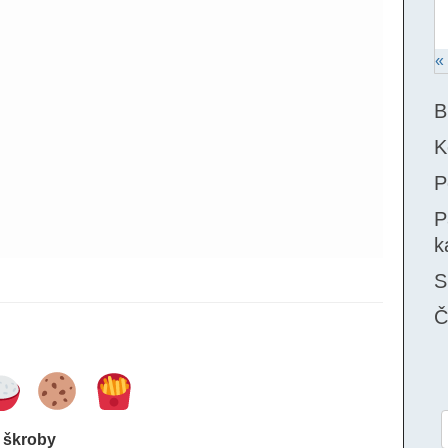
«
B
K
P
P
k
S
Č
škroby