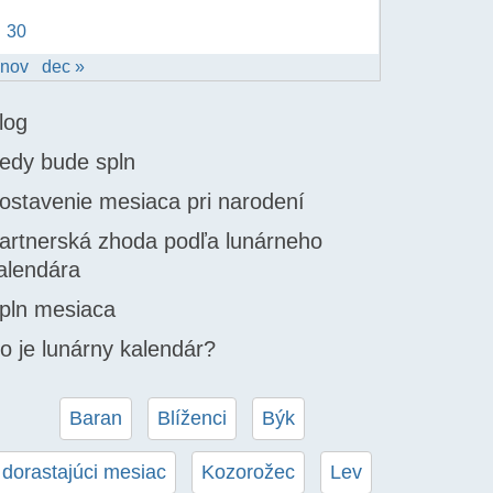
30
 nov
dec »
log
edy bude spln
ostavenie mesiaca pri narodení
artnerská zhoda podľa lunárneho
alendára
pln mesiaca
o je lunárny kalendár?
Baran
Blíženci
Býk
dorastajúci mesiac
Kozorožec
Lev