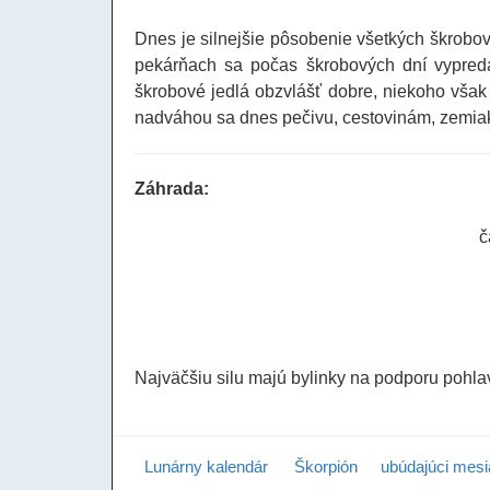
Dnes je silnejšie pôsobenie všetkých škrobo
pekárňach sa počas škrobových dní vypred
škrobové jedlá obzvlášť dobre, niekoho však
nadváhou sa dnes pečivu, cestovinám, zemiak
Záhrada:
č
Najväčšiu silu majú bylinky na podporu pohla
Lunárny kalendár
Škorpión
ubúdajúci mesi