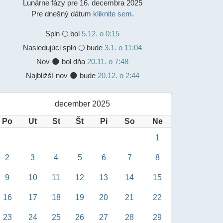
Lunárne fázy pre 16. decembra 2025
Pre dnešný dátum
kliknite sem
.
Spln
🌕 bol
5.12. o 0:15
Nasledujúci spln 🌕 bude
3.1. o 11:04
Nov 🌑 bol dňa
20.11. o 7:48
Najbližší nov 🌑 bude
20.12. o 2:44
december 2025
Po
Ut
St
Št
Pi
So
Ne
1
2
3
4
5
6
7
8
9
10
11
12
13
14
15
16
17
18
19
20
21
22
23
24
25
26
27
28
29