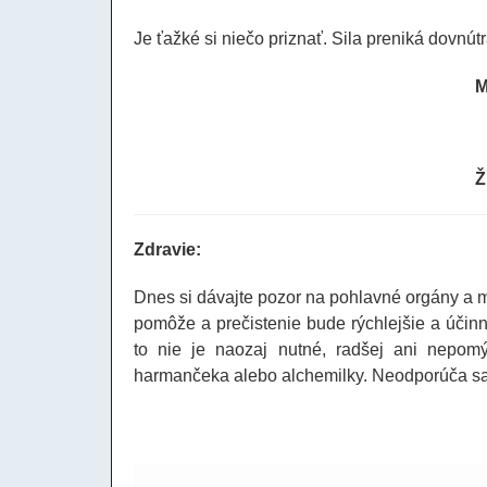
Je ťažké si niečo priznať. Sila preniká dovnú
M
Ž
Zdravie:
Dnes si dávajte pozor na pohlavné orgány a 
pomôže a prečistenie bude rýchlejšie a účinn
to nie je naozaj nutné, radšej ani nepom
harmančeka alebo alchemilky. Neodporúča sa 