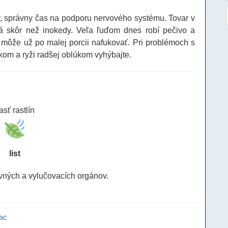
v, správny čas na podporu nervového systému. Tovar v
á skôr než inokedy. Veľa ľuďom dnes robí pečivo a
 môže už po malej porcii nafukovať. Pri problémoch s
om a ryži radšej oblúkom vyhýbajte.
asť rastlín
list
vných a vylučovacích orgánov.
ac