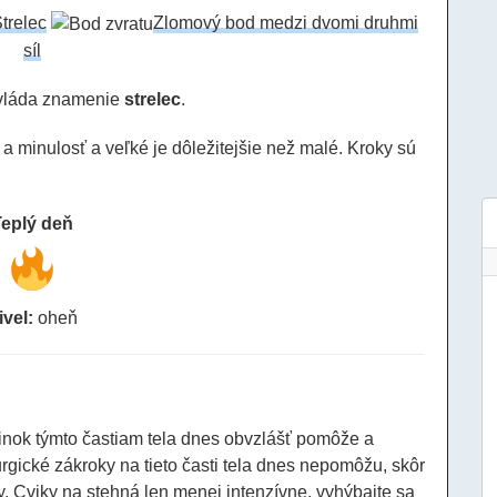
trelec
Zlomový bod medzi dvomi druhmi
síl
vláda znamenie
strelec
.
a minulosť a veľké je dôležitejšie než malé. Kroky sú
Teplý deň
ivel:
oheň
činok týmto častiam tela dnes obvzlášť pomôže a
urgické zákroky na tieto časti tela dnes nepomôžu, skôr
. Cviky na stehná len menej intenzívne, vyhýbajte sa