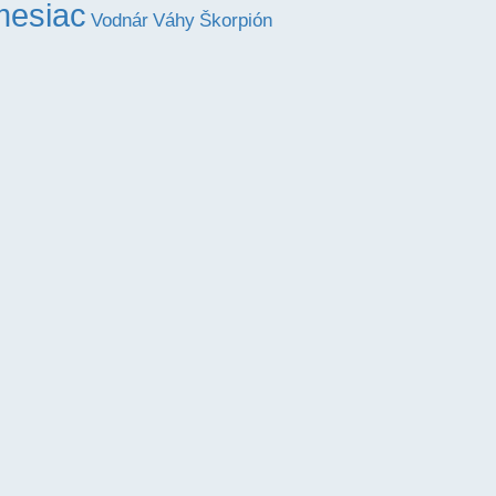
mesiac
Váhy
Vodnár
Škorpión