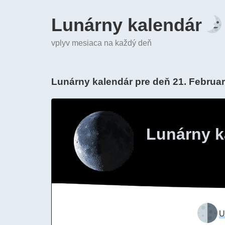
Lunárny kalendár
vplyv mesiaca na každý deň
Lunárny kalendár pre deň 21. Februa
Lunárny k
U