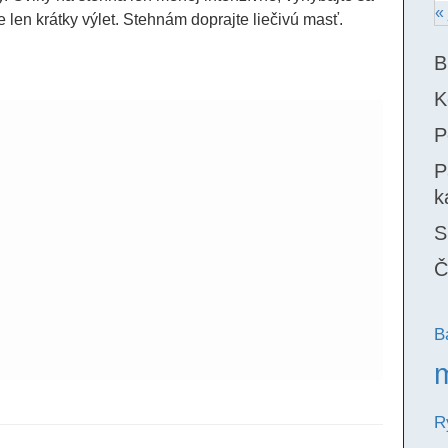
«
e len krátky výlet. Stehnám doprajte liečivú masť.
B
K
P
P
k
S
Č
B
R