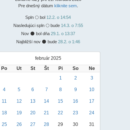
Pre dnešný dátum
kliknite sem
.
Spln
🌕 bol
12.2. o 14:54
Nasledujúci spln 🌕 bude
14.3. o 7:55
Nov 🌑 bol dňa
29.1. o 13:37
Najbližší nov 🌑 bude
28.2. o 1:46
február 2025
Po
Ut
St
Št
Pi
So
Ne
1
2
3
4
5
6
7
8
9
10
11
12
13
14
15
16
17
18
19
20
21
22
23
24
25
26
27
28
29
30
31