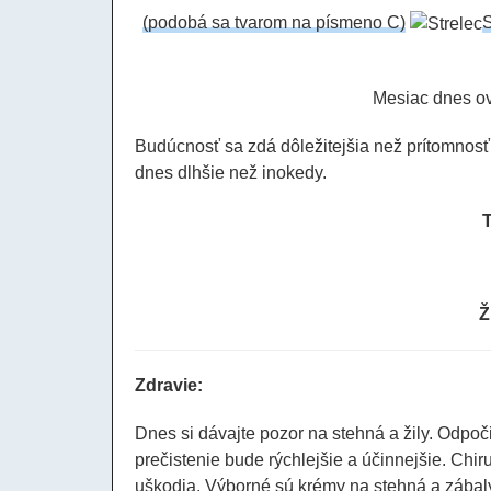
(podobá sa tvarom na písmeno C)
S
Mesiac dnes o
Budúcnosť sa zdá dôležitejšia než prítomnosť 
dnes dlhšie než inokedy.
Ž
Zdravie:
Dnes si dávajte pozor na stehná a žily. Odpo
prečistenie bude rýchlejšie a účinnejšie. Chir
uškodia. Výborné sú krémy na stehná a zábaly