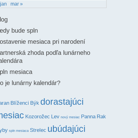
 jan
mar »
log
edy bude spln
ostavenie mesiaca pri narodení
artnerská zhoda podľa lunárneho
alendára
pln mesiaca
o je lunárny kalendár?
dorastajúci
aran
Blíženci
Býk
mesiac
Lev
Panna
Kozorožec
Rak
nový mesiac
ubúdajúci
yby
Strelec
spln mesiaca