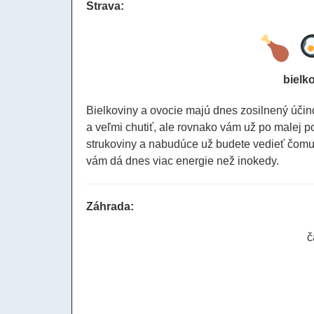
Strava:
bielk
Bielkoviny a ovocie majú dnes zosilnený účin
a veľmi chutiť, ale rovnako vám už po malej po
strukoviny a nabudúce už budete vedieť čomu
vám dá dnes viac energie než inokedy.
Záhrada:
č